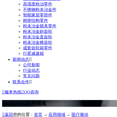
高强度粉冶零件
不锈钢粉末冶金件
智能家居零部件
精密结构零件
粉未冶金锁具零件
粉未冶金斜齿轮
粉未冶金直齿轮
粉未冶金锥齿轮
成套齿轮箱零件
行星减速箱
新闻动态

公司新闻
行业动态
常见问题
联系合作


服务热线

QQ咨询
application
应用领域

返回
您的位置：
首页
→
应用领域
→
医疗驱动