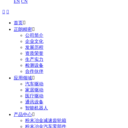
EN
CN


首页

正朗精密

公司简介
企业文化
发展历程
资质荣誉
生产实力
检测设备
合作伙伴
应用领域

汽车驱动
家居驱动
医疗驱动
通讯设备
智能机器人
产品中心

粉末冶金减速齿轮箱
粉末冶金汽车零部件