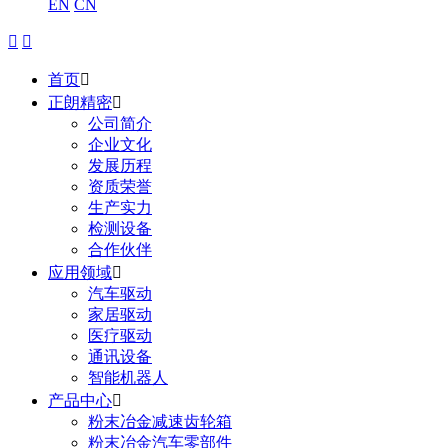
EN
CN


首页

正朗精密

公司简介
企业文化
发展历程
资质荣誉
生产实力
检测设备
合作伙伴
应用领域

汽车驱动
家居驱动
医疗驱动
通讯设备
智能机器人
产品中心

粉末冶金减速齿轮箱
粉末冶金汽车零部件