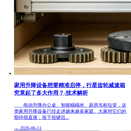
家用升降设备想要精准启停，行星齿轮减速箱
究竟起了多大作用？-技术解析
​ 电动升降办公桌、智能榻榻米、厨房吊柜拉篮，这
类家用升降设备已经走进越来越多家庭。大家对它们的
期待很直接：按下按键后...
→
2026-06-11