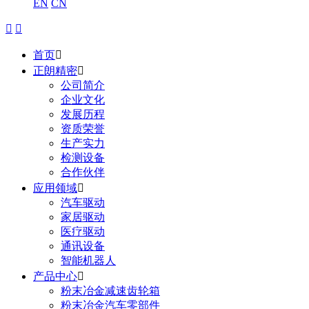
EN
CN


首页

正朗精密

公司简介
企业文化
发展历程
资质荣誉
生产实力
检测设备
合作伙伴
应用领域

汽车驱动
家居驱动
医疗驱动
通讯设备
智能机器人
产品中心

粉末冶金减速齿轮箱
粉末冶金汽车零部件