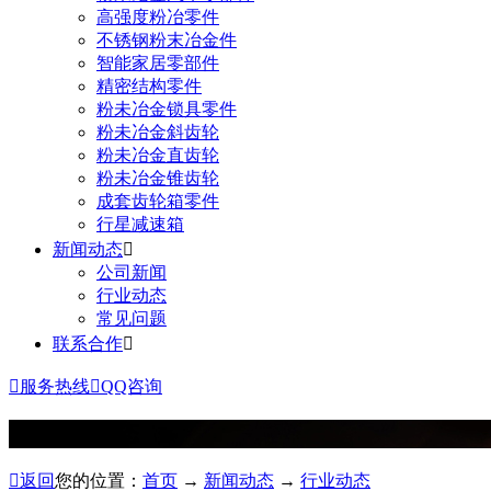
高强度粉冶零件
不锈钢粉末冶金件
智能家居零部件
精密结构零件
粉未冶金锁具零件
粉未冶金斜齿轮
粉未冶金直齿轮
粉未冶金锥齿轮
成套齿轮箱零件
行星减速箱
新闻动态

公司新闻
行业动态
常见问题
联系合作


服务热线

QQ咨询
News
新闻动态

返回
您的位置：
首页
→
新闻动态
→
行业动态