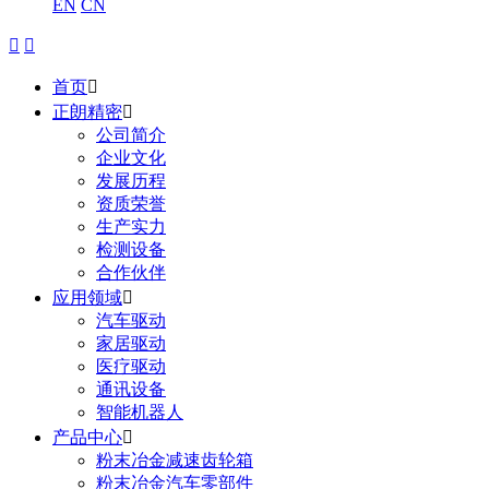
EN
CN


首页

正朗精密

公司简介
企业文化
发展历程
资质荣誉
生产实力
检测设备
合作伙伴
应用领域

汽车驱动
家居驱动
医疗驱动
通讯设备
智能机器人
产品中心

粉末冶金减速齿轮箱
粉末冶金汽车零部件