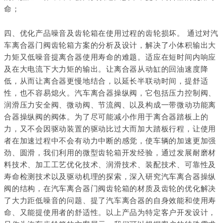
命；
四、优化产品噪音及齿轮箱在使用过程的齿轮损坏。
通过对汽
车离合器门阀齿轮箱方案的分析及设计，解决了小体积输出大
力矩又低噪音提离合器使用寿命的难题。适应在短时间内响应
及在大电流下大力矩的输出。让离合器从动缸的回油速度降
低，从而让离合器更慢地结合，以延长半联动时间，提舒适
性，也不容易熄火。汽车离合器操纵阀，它包括压力控制阀、
润滑压力安全阀、微动阀、节流阀、以及构成一带微动功能离
合器操纵阀的阀体。为了尽可能减小作用于离合器踏板上的
力，又不会因驱动装置的驱动比过大而加大踏板行程，让使用
者在加速过程中不会有动力中断的感觉，使车辆的加速更加强
劲、圆滑，我们利用的微型齿轮箱开发经验，通过发展耐磨材
料技术、加工工艺优化技术、润滑技术、装配技术、可靠性及
寿命检测技术以及驱动机理的探索，深入研究汽车离合器操纵
阀的结构，在汽车离合器门阀齿轮箱的材质及齿轮的优化解决
了大力距低噪音的问题、提了汽车离合器的自身效能和使用寿
命、又能提使用者的舒适性。以上产品为特定客户开发设计，