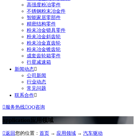
高强度粉冶零件
不锈钢粉末冶金件
智能家居零部件
精密结构零件
粉未冶金锁具零件
粉未冶金斜齿轮
粉未冶金直齿轮
粉未冶金锥齿轮
成套齿轮箱零件
行星减速箱
新闻动态

公司新闻
行业动态
常见问题
联系合作


服务热线

QQ咨询
application
应用领域

返回
您的位置：
首页
→
应用领域
→
汽车驱动